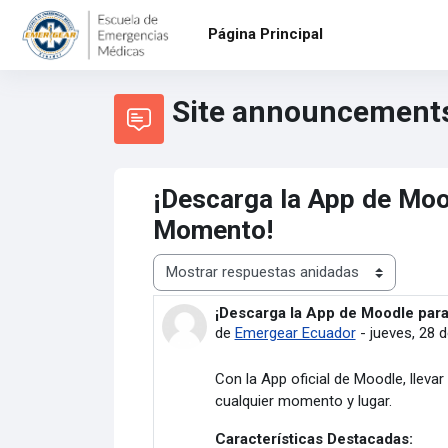
Salta al contenido principal
Página Principal
Site announcement
¡Descarga la App de Mood
Momento!
Mostrar modo
¡Descarga la App de Moodle para
Número de respuestas: 0
de
Emergear Ecuador
-
jueves, 28 
Con la App oficial de Moodle, lleva
cualquier momento y lugar.
Características Destacadas: